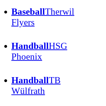
Baseball
Therwil
Flyers
Handball
HSG
Phoenix
Handball
TB
Wülfrath