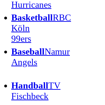
Hurricanes
Basketball
RBC
Köln
99ers
Baseball
Namur
Angels
Handball
TV
Fischbeck