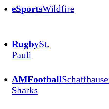
eSports
Wildfire
Rugby
St.
Pauli
AMFootball
Schaffhause
Sharks