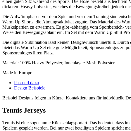
einen guten Sitz während des Sports. Die Hose besteht aus leichtem 
dickerem Heavy Polyester, welches die Bewegungsfreiheit jedoch nich
Die Aufwärmphasen vor dem Spiel und vor dem Training sind ents
Warm Up Shorts, die Atmungsaktivität zugute. Das Material des Warm U
Muskelpartien zu erwärmen. Es gibt -abhängig vom Sportbereich- ve
Weise den Bewegungsablauf ein. Im Set mit dem Warm Up Shirt Pro gara
Die digitale Sublimation lässt keinen Designwunsch unerfüllt. Durc
bietet das Warm Up Set eine gute Möglichkeit, Sponsorenlogos zu prä
Sponsorenlogos ihren Platz.
Material: 100% Heavy Polyester, Innenlayer: Mesh Polyester.
Made in Europe.
Passend dazu
Design Beispiele
Beispiel Designs folgen in Kürze, Kontaktiere uns für individuelle 
Tennis Jerseys
Tennis ist eine sogenannte Rückschlagsportart. Das bedeutet, dass i
Spielern gespielt werden. Bei nur zwei beteiligten Spielern spricht