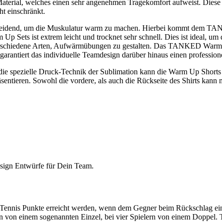
Material, welches einen sehr angenehmen Tragekomfort aufweist. Diese S
t einschränkt.
cheidend, um die Muskulatur warm zu machen. Hierbei kommt dem T
p Sets ist extrem leicht und trocknet sehr schnell. Dies ist ideal, um
rschiedene Arten, Aufwärmübungen zu gestalten. Das TANKED Warm Up S
ntiert das individuelle Teamdesign darüber hinaus einen professionell
h die spezielle Druck-Technik der Sublimation kann die Warm Up Shor
sentieren. Sowohl die vordere, als auch die Rückseite des Shirts kan
Design Entwürfe für Dein Team.
m Tennis Punkte erreicht werden, wenn dem Gegner beim Rückschlag ein
 man von einem sogenannten Einzel, bei vier Spielern von einem Doppel