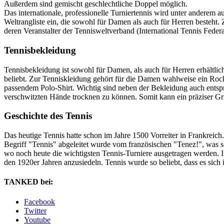
Außerdem sind gemischt geschlechtliche Doppel möglich.
Das internationale, professionelle Turniertennis wird unter anderem a
Weltrangliste ein, die sowohl für Damen als auch für Herren besteht
deren Veranstalter der Tennisweltverband (International Tennis Fed
Tennisbekleidung
Tennisbekleidung ist sowohl für Damen, als auch für Herren erhältlic
beliebt. Zur Tenniskleidung gehört für die Damen wahlweise ein Rock
passendem Polo-Shirt. Wichtig sind neben der Bekleidung auch entspr
verschwitzten Hände trocknen zu können. Somit kann ein präziser Grif
Geschichte des Tennis
Das heutige Tennis hatte schon im Jahre 1500 Vorreiter in Frankreich
Begriff "Tennis" abgeleitet wurde vom französischen "Tenez!", was s
wo noch heute die wichtigsten Tennis-Turniere ausgetragen werden. I
den 1920er Jahren anzusiedeln. Tennis wurde so beliebt, dass es sich
TANKED bei:
Facebook
Twitter
Youtube