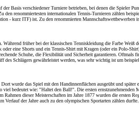
uf der Basis verschiedener Turniere betrieben, bei denen die Spieler P
. Zu den renommiertesten internationalen Tennis-Turnieren zählen bei
eration - kurz ITF) ist. Zu den renommierten Mannschaftswettbewerben 
h. Während früher bei der klassischen Tenniskleidung die Farbe Weiß d
 oder eine Shorts und ein Tennis-Shirt mit Kragen (oder ein Polo-Shir
echende Schuhe, die Flexibilität und Sicherheit garantieren. Oftmals
f des Schlägers gewährleistet werden, was sehr wichtig ist um beispie
. Dort wurde das Spiel mit den Handinnenflächen ausgeübt und später er
o viel bedeutet wie: "Haltet den Ball!". Die ersten ernstzunehmenden 
m Rahmen dieser Meisterschaften im Jahre 1877 wurden die ersten Regel
 im Verlauf der Jahre auch zu den olympischen Sportarten zählen durfte.