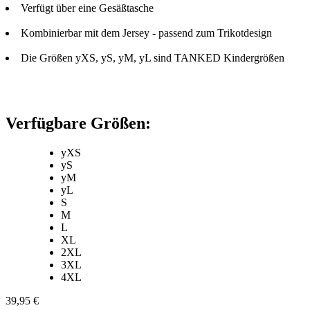
Verfügt über eine Gesäßtasche
Kombinierbar mit dem Jersey - passend zum Trikotdesign
Die Größen yXS, yS, yM, yL sind TANKED Kindergrößen
Verfügbare Größen:
yXS
yS
yM
yL
S
M
L
XL
2XL
3XL
4XL
39,95 €