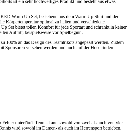
horts ist ein sehr hochwertiges Produkt und besteht aus etwas
ANKED Warm Up Set, bestehend aus dem Warm Up Shirt und der
 die Körpertemperatur optimal zu halten und verschiedene
et bietet tollen Komfort für jede Sportart und schränkt in keiner
en Auftritt, beispielsweise vor Spielbeginn.
ts zu 100% an das Design des Teamtrikots angepasst werden. Zudem
n mit Sponsoren versehen werden und auch auf der Hose finden
 Fehler unterläuft. Tennis kann sowohl von zwei als auch von vier
. Tennis wird sowohl im Damen- als auch im Herrensport betrieben.