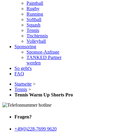
Paintball
Rugby
Running
Softball
Squash
Tennis
Tischtennis
Volleyball
Sponsoring
Sponsor-Anfrage
TANKED Partner
werden
So geht's
FAQ
Startseite
>
Tennis
>
Tennis Warm Up Shorts Pro
Fragen?
+49(0)228-7699 9620