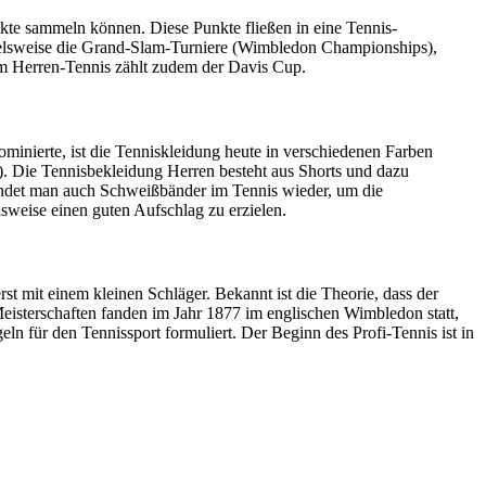
unkte sammeln können. Diese Punkte fließen in eine Tennis-
spielsweise die Grand-Slam-Turniere (Wimbledon Championships),
im Herren-Tennis zählt zudem der Davis Cup.
ominierte, ist die Tenniskleidung heute in verschiedenen Farben
t). Die Tennisbekleidung Herren besteht aus Shorts und dazu
 findet man auch Schweißbänder im Tennis wieder, um die
lsweise einen guten Aufschlag zu erzielen.
st mit einem kleinen Schläger. Bekannt ist die Theorie, dass der
Meisterschaften fanden im Jahr 1877 im englischen Wimbledon statt,
n für den Tennissport formuliert. Der Beginn des Profi-Tennis ist in