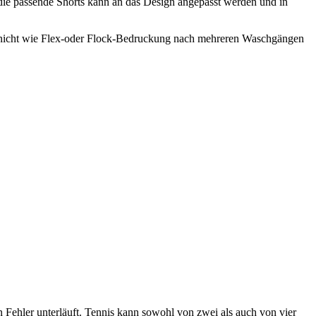
die passende Shorts kann an das Design angepasst werden und in
rn nicht wie Flex-oder Flock-Bedruckung nach mehreren Waschgängen
 Fehler unterläuft. Tennis kann sowohl von zwei als auch von vier