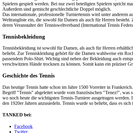
Spielern gespielt werden. Bei nur zwei beteiligten Spielern spricht
Außerdem sind gemischt geschlechtliche Doppel möglich.
Das internationale, professionelle Turniertennis wird unter anderem a
Weltrangliste ein, die sowohl für Damen als auch für Herren besteht
deren Veranstalter der Tennisweltverband (International Tennis Fed
Tennisbekleidung
Tennisbekleidung ist sowohl für Damen, als auch für Herren erhältlic
beliebt. Zur Tenniskleidung gehört für die Damen wahlweise ein Rock
passendem Polo-Shirt. Wichtig sind neben der Bekleidung auch entspr
verschwitzten Hände trocknen zu können. Somit kann ein präziser Grif
Geschichte des Tennis
Das heutige Tennis hatte schon im Jahre 1500 Vorreiter in Frankreich
Begriff "Tennis" abgeleitet wurde vom französischen "Tenez!", was s
wo noch heute die wichtigsten Tennis-Turniere ausgetragen werden. I
den 1920er Jahren anzusiedeln. Tennis wurde so beliebt, dass es sich
TANKED bei:
Facebook
Twitter