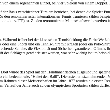
 man von einem sogenannten Einzel, bei vier Spielern von einem Doppel
uf der Basis verschiedener Turniere betrieben, bei denen die Spieler P
. Zu den renommiertesten internationalen Tennis-Turnieren zählen bei
eration - kurz ITF) ist. Zu den renommierten Mannschaftswettbewerben 
h. Während früher bei der klassischen Tenniskleidung die Farbe Weiß d
 oder eine Shorts und ein Tennis-Shirt mit Kragen (oder ein Polo-Shir
echende Schuhe, die Flexibilität und Sicherheit garantieren. Oftmals
f des Schlägers gewährleistet werden, was sehr wichtig ist um beispie
. Dort wurde das Spiel mit den Handinnenflächen ausgeübt und später er
o viel bedeutet wie: "Haltet den Ball!". Die ersten ernstzunehmenden 
m Rahmen dieser Meisterschaften im Jahre 1877 wurden die ersten Regel
 im Verlauf der Jahre auch zu den olympischen Sportarten zählen durfte.