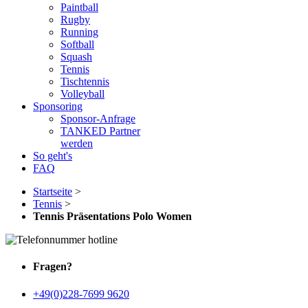
Paintball
Rugby
Running
Softball
Squash
Tennis
Tischtennis
Volleyball
Sponsoring
Sponsor-Anfrage
TANKED Partner
werden
So geht's
FAQ
Startseite
>
Tennis
>
Tennis Präsentations Polo Women
Fragen?
+49(0)228-7699 9620