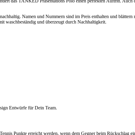
ntiert das TANKED Präsentations Polo einen perfekten Auftritt. Auch 
t nachhaltig. Namen und Nummern sind im Preis enthalten und blätte
it waschbeständig und überzeugt durch Nachhaltigkeit.
Design Entwürfe für Dein Team.
m Tennis Punkte erreicht werden, wenn dem Gegner beim Rückschlag ein