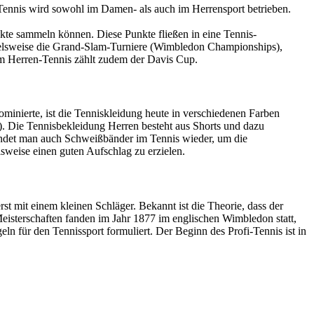
. Tennis wird sowohl im Damen- als auch im Herrensport betrieben.
unkte sammeln können. Diese Punkte fließen in eine Tennis-
spielsweise die Grand-Slam-Turniere (Wimbledon Championships),
im Herren-Tennis zählt zudem der Davis Cup.
ominierte, ist die Tenniskleidung heute in verschiedenen Farben
t). Die Tennisbekleidung Herren besteht aus Shorts und dazu
 findet man auch Schweißbänder im Tennis wieder, um die
lsweise einen guten Aufschlag zu erzielen.
st mit einem kleinen Schläger. Bekannt ist die Theorie, dass der
Meisterschaften fanden im Jahr 1877 im englischen Wimbledon statt,
n für den Tennissport formuliert. Der Beginn des Profi-Tennis ist in