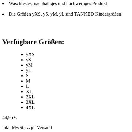
Waschfestes, nachhaltiges und hochwertiges Produkt
Die Größen yXS, yS, yM, yL sind TANKED Kindergrößen
Verfügbare Größen:
yXS
yS
yM
yL
S
M
L
XL
2XL
3XL
4XL
44,95 €
inkl. MwSt., zzgl. Versand