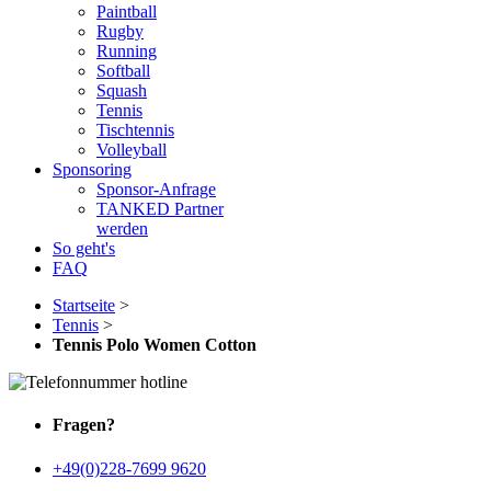
Paintball
Rugby
Running
Softball
Squash
Tennis
Tischtennis
Volleyball
Sponsoring
Sponsor-Anfrage
TANKED Partner
werden
So geht's
FAQ
Startseite
>
Tennis
>
Tennis Polo Women Cotton
Fragen?
+49(0)228-7699 9620