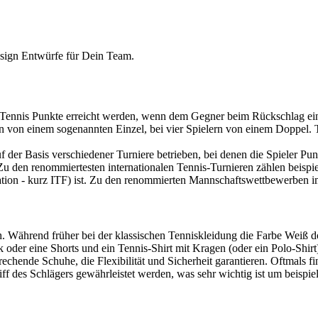
Design Entwürfe für Dein Team.
m Tennis Punkte erreicht werden, wenn dem Gegner beim Rückschlag ein
 man von einem sogenannten Einzel, bei vier Spielern von einem Doppel
uf der Basis verschiedener Turniere betrieben, bei denen die Spieler P
. Zu den renommiertesten internationalen Tennis-Turnieren zählen bei
eration - kurz ITF) ist. Zu den renommierten Mannschaftswettbewerben 
h. Während früher bei der klassischen Tenniskleidung die Farbe Weiß d
 oder eine Shorts und ein Tennis-Shirt mit Kragen (oder ein Polo-Shir
echende Schuhe, die Flexibilität und Sicherheit garantieren. Oftmals
f des Schlägers gewährleistet werden, was sehr wichtig ist um beispie