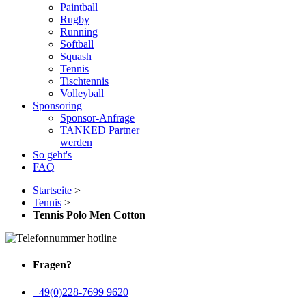
Paintball
Rugby
Running
Softball
Squash
Tennis
Tischtennis
Volleyball
Sponsoring
Sponsor-Anfrage
TANKED Partner
werden
So geht's
FAQ
Startseite
>
Tennis
>
Tennis Polo Men Cotton
Fragen?
+49(0)228-7699 9620