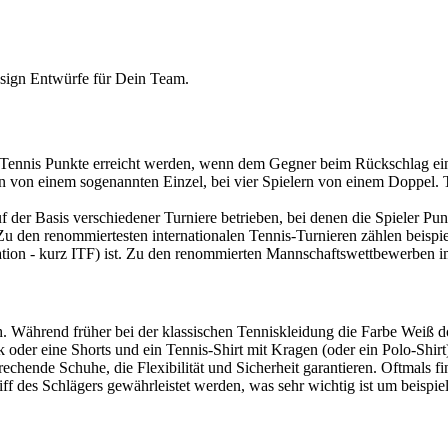
Design Entwürfe für Dein Team.
m Tennis Punkte erreicht werden, wenn dem Gegner beim Rückschlag ein
 man von einem sogenannten Einzel, bei vier Spielern von einem Doppel
uf der Basis verschiedener Turniere betrieben, bei denen die Spieler P
. Zu den renommiertesten internationalen Tennis-Turnieren zählen bei
eration - kurz ITF) ist. Zu den renommierten Mannschaftswettbewerben 
h. Während früher bei der klassischen Tenniskleidung die Farbe Weiß d
 oder eine Shorts und ein Tennis-Shirt mit Kragen (oder ein Polo-Shir
echende Schuhe, die Flexibilität und Sicherheit garantieren. Oftmals
f des Schlägers gewährleistet werden, was sehr wichtig ist um beispie