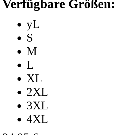
Verfügbare Größen:
yL
S
M
L
XL
2XL
3XL
4XL