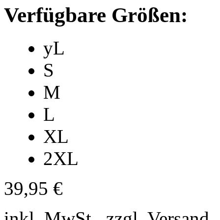
Verfügbare Größen:
yL
S
M
L
XL
2XL
39,95 €
inkl. MwSt., zzgl. Versand