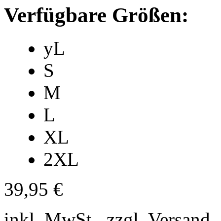
Verfügbare Größen:
yL
S
M
L
XL
2XL
39,95 €
inkl. MwSt., zzgl. Versand