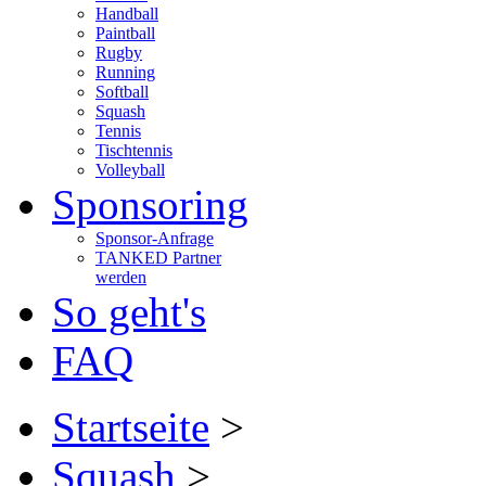
Handball
Paintball
Rugby
Running
Softball
Squash
Tennis
Tischtennis
Volleyball
Sponsoring
Sponsor-Anfrage
TANKED Partner
werden
So geht's
FAQ
Startseite
>
Squash
>