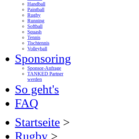
Handball
Paintball
Rugby
Running
Softball
Squash
Tennis
Tischtennis
Volleyball
Sponsoring
Sponsor-Anfrage
TANKED Partner
werden
So geht's
FAQ
Startseite
>
Rugby
>