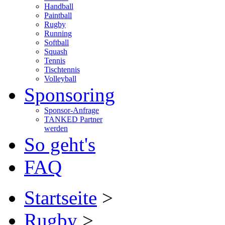
Handball
Paintball
Rugby
Running
Softball
Squash
Tennis
Tischtennis
Volleyball
Sponsoring
Sponsor-Anfrage
TANKED Partner
werden
So geht's
FAQ
Startseite
>
Rugby
>