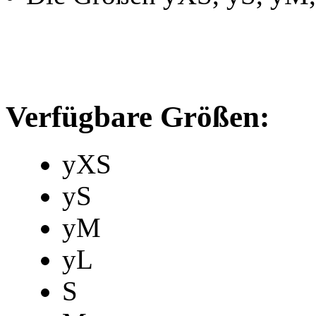
Verfügbare Größen:
yXS
yS
yM
yL
S