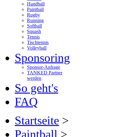
Handball
Paintball
Rugby
Running
Softball
Squash
Tennis
Tischtennis
Volleyball
Sponsoring
Sponsor-Anfrage
TANKED Partner
werden
So geht's
FAQ
Startseite
>
Paintball
>