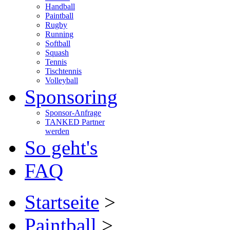
Handball
Paintball
Rugby
Running
Softball
Squash
Tennis
Tischtennis
Volleyball
Sponsoring
Sponsor-Anfrage
TANKED Partner
werden
So geht's
FAQ
Startseite
>
Paintball
>