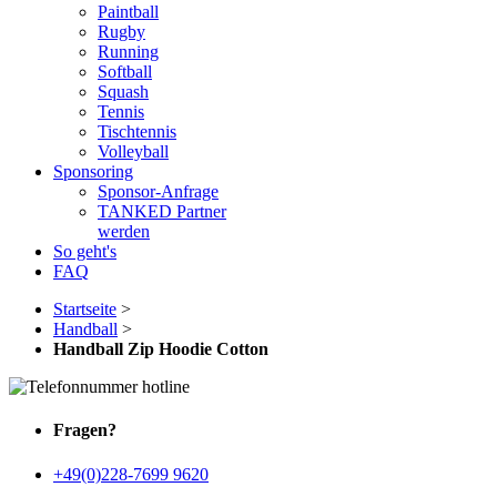
Paintball
Rugby
Running
Softball
Squash
Tennis
Tischtennis
Volleyball
Sponsoring
Sponsor-Anfrage
TANKED Partner
werden
So geht's
FAQ
Startseite
>
Handball
>
Handball Zip Hoodie Cotton
Fragen?
+49(0)228-7699 9620