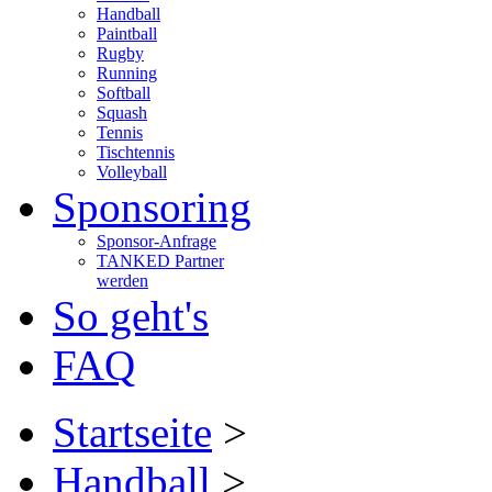
Handball
Paintball
Rugby
Running
Softball
Squash
Tennis
Tischtennis
Volleyball
Sponsoring
Sponsor-Anfrage
TANKED Partner
werden
So geht's
FAQ
Startseite
>
Handball
>