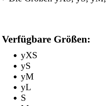
Verfügbare Größen:
yXS
yS
yM
yL
S