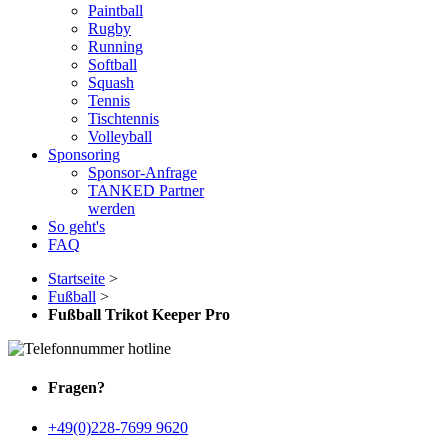
Paintball
Rugby
Running
Softball
Squash
Tennis
Tischtennis
Volleyball
Sponsoring
Sponsor-Anfrage
TANKED Partner
werden
So geht's
FAQ
Startseite
>
Fußball
>
Fußball Trikot Keeper Pro
Fragen?
+49(0)228-7699 9620