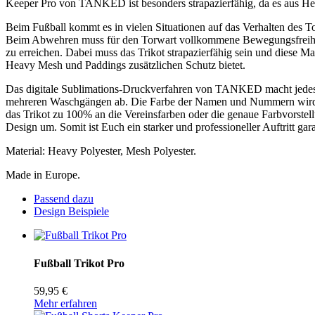
Keeper Pro von TANKED ist besonders strapazierfähig, da es aus Heavy
Beim Fußball kommt es in vielen Situationen auf das Verhalten des To
Beim Abwehren muss für den Torwart vollkommene Bewegungsfreiheit 
zu erreichen. Dabei muss das Trikot strapazierfähig sein und diese M
Heavy Mesh und Paddings zusätzlichen Schutz bietet.
Das digitale Sublimations-Druckverfahren von TANKED macht jedes 
mehreren Waschgängen ab. Die Farbe der Namen und Nummern wird ei
das Trikot zu 100% an die Vereinsfarben oder die genaue Farbvorst
Design um. Somit ist Euch ein starker und professioneller Auftritt gar
Material: Heavy Polyester, Mesh Polyester.
Made in Europe.
Passend dazu
Design Beispiele
Fußball Trikot Pro
59,95 €
Mehr erfahren