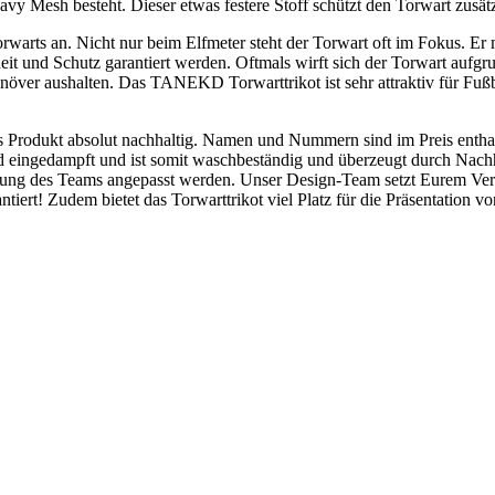
 Mesh besteht. Dieser etwas festere Stoff schützt den Torwart zusätzli
rwarts an. Nicht nur beim Elfmeter steht der Torwart oft im Fokus. Er 
und Schutz garantiert werden. Oftmals wirft sich der Torwart aufgru
anöver aushalten. Das TANEKD Torwarttrikot ist sehr attraktiv für Fuß
Produkt absolut nachhaltig. Namen und Nummern sind im Preis enthalt
ngedampft und ist somit waschbeständig und überzeugt durch Nachhal
ellung des Teams angepasst werden. Unser Design-Team setzt Eurem Ve
antiert! Zudem bietet das Torwarttrikot viel Platz für die Präsentation 