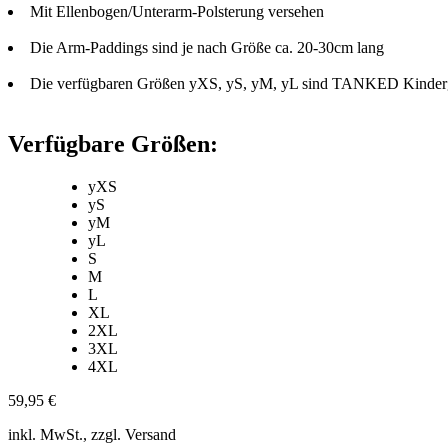
Mit Ellenbogen/Unterarm-Polsterung versehen
Die Arm-Paddings sind je nach Größe ca. 20-30cm lang
Die verfügbaren Größen yXS, yS, yM, yL sind TANKED Kinder
Verfügbare Größen:
yXS
yS
yM
yL
S
M
L
XL
2XL
3XL
4XL
59,95 €
inkl. MwSt., zzgl. Versand