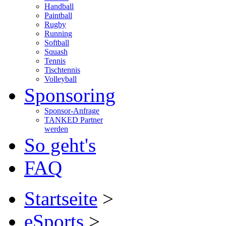
Handball
Paintball
Rugby
Running
Softball
Squash
Tennis
Tischtennis
Volleyball
Sponsoring
Sponsor-Anfrage
TANKED Partner
werden
So geht's
FAQ
Startseite
>
eSports
>