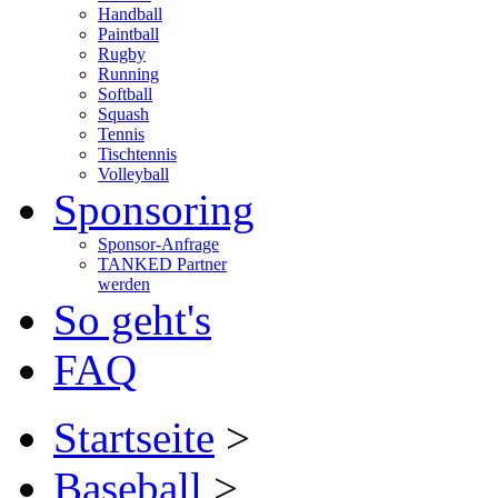
Handball
Paintball
Rugby
Running
Softball
Squash
Tennis
Tischtennis
Volleyball
Sponsoring
Sponsor-Anfrage
TANKED Partner
werden
So geht's
FAQ
Startseite
>
Baseball
>