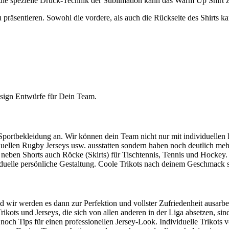
h die spezielle Druck-Technik der Sublimation kann das Warm Up Shirt
präsentieren. Sowohl die vordere, als auch die Rückseite des Shirts 
Design Entwürfe für Dein Team.
rtbekleidung an. Wir können dein Team nicht nur mit individuellen Fus
ividuellen Rugby Jerseys usw. ausstatten sondern haben noch deutlich
 neben Shorts auch Röcke (Skirts) für Tischtennis, Tennis und Hock
viduelle persönliche Gestaltung. Coole Trikots nach deinem Geschmack
 wir werden es dann zur Perfektion und vollster Zufriedenheit ausarbei
ots und Jerseys, die sich von allen anderen in der Liga absetzen, si
och Tips für einen professionellen Jersey-Look. Individuelle Trikots