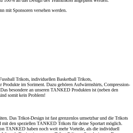
 zu 100% an das Design des Teamtrikots angepasst werden.
kann mit Sponsoren versehen werden.
sball Trikots, individuellen Basketball Trikots,
 mehr Produkte im Soriment. Dazu gehören Aufwärmshirts, Compression-
ey. Das besondere an unseren TANKED Produkten ist (neben den
 sind somit kein Problem!
ten. Das Trikot-Design ist fast grenzenlos umsetzbar und die Trikots
nd mit den speziellen TANKED Trikots für deine Sportart möglich.
 von TANKED haben noch weit mehr Vorteile, als die individuell