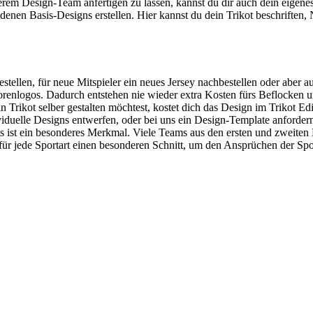
serem Design-Team anfertigen zu lassen, kannst du dir auch dein eigen
edenen Basis-Designs erstellen. Hier kannst du dein Trikot beschriften
 bestellen, für neue Mitspieler ein neues Jersey nachbestellen oder ab
orenlogos. Dadurch entstehen nie wieder extra Kosten fürs Beflocken un
rikot selber gestalten möchtest, kostet dich das Design im Trikot Edito
iduelle Designs entwerfen, oder bei uns ein Design-Template anfordern.
kots ist ein besonderes Merkmal. Viele Teams aus den ersten und zweit
 jede Sportart einen besonderen Schnitt, um den Ansprüchen der Sportar