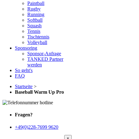
Paintball
Rugby
Running
Softball
Squash
Tennis
Tischtennis
Volleyball
Sponsoring
Sponsor-Anfrage
TANKED Partner
werden
So geht's
FAQ
Startseite
>
Baseball Warm Up Pro
Fragen?
+49(0)228-7699 9620
×