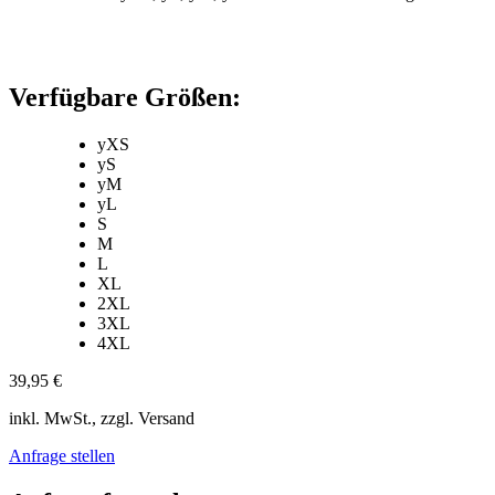
Verfügbare Größen:
yXS
yS
yM
yL
S
M
L
XL
2XL
3XL
4XL
39,95 €
inkl. MwSt., zzgl. Versand
Anfrage stellen