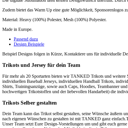
Die digitale Sublimation lässt keinen Designwunsch unerfüllt. Durc
Zudem bietet das Warm Up eine gute Möglichkeit, Sponsorenlogos zu 
Material: Heavy (100%) Polester, Mesh (100%) Polyester.
Made in Europe.
Passend dazu
Design Beispiele
Beispiel Designs folgen in Kürze, Kontaktiere uns für individuelle 
Trikots und Jersey für dein Team
Für mehr als 20 Sportarten bieten wir TANKED Trikots und weitere Spo
individuellen Baseball Jerseys, individuellen Handball Trikots, ind
Shirts, Trainingsanzüge, sowie auch Caps, Hoodies, Teambanner und
hochwertigen Trikotstoffen und der liebevollen Handarbeit) die indi
Trikots Selber gestalten
Dein Team kann das Trikot selbst gestalten, seine Wünsche äußern und
nach eigenen Wünschen zu gestalten ist mit TANKED ganz einfach.Trik
Unser Team setzt Eure Design-Vorstellungen um und gibt euch gerne n