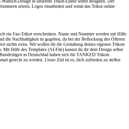
es Wunsch-Design in unserem Trikot-Editor selbst designen. Der
, Nummern setzen, Logos einarbeiten und somit das Trikot online
er auch ein Fan-Trikot verschenken. Name und Nummer werden mit Hilfe
d die Nachhaltigkeit ist gegeben, da bei der Beflockung des Öfteren
r nichts extra. Wir wollen dir die Gestaltung deines eigenen Trikots
 Mit Hilfe des Templates (AI-File) kannst du dir dein Design selbst
en Bundesligen in Deutschlad haben sich für TANKED Trikots
t gerecht zu werden. Unser Ziel ist es, dich zufrieden zu stellen