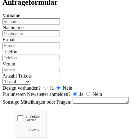
Anfrageformular
Vorname
Nachname
E-mail
Telefon
Verein
Anzahl Trikots
Design vorhanden?
Ja
Nein
Für unseren Newsletter anmelden?
Ja
Nein
Sonstige Mitteilungen oder Fragen: