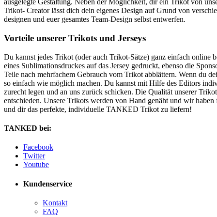
ausgelegte Gestaltung. Neben der Möglichkeit, dir ein Trikot von un
Trikot- Creator lässt dich dein eigenes Design auf Grund von verschi
designen und euer gesamtes Team-Design selbst entwerfen.
Vorteile unserer Trikots und Jerseys
Du kannst jedes Trikot (oder auch Trikot-Sätze) ganz einfach online
eines Sublimationsdruckes auf das Jersey gedruckt, ebenso die Spons
Teile nach mehrfachem Gebrauch vom Trikot abblättern. Wenn du dein T
so einfach wie möglich machen. Du kannst mit Hilfe des Editors indiv
zurecht legen und an uns zurück schicken. Die Qualität unserer Tri
entschieden. Unsere Trikots werden von Hand genäht und wir haben für
und dir das perfekte, individuelle TANKED Trikot zu liefern!
TANKED bei:
Facebook
Twitter
Youtube
Kundenservice
Kontakt
FAQ