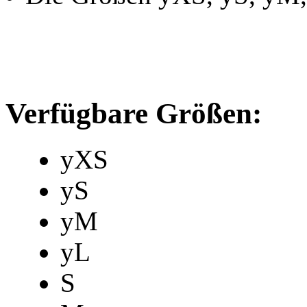
Verfügbare Größen:
yXS
yS
yM
yL
S