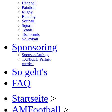
Handball
Paintball
Rugby
Running
Softball
Squash
Tennis
Tischtennis
Volleyball
Sponsoring
Sponsor-Anfrage
TANKED Partner
werden
So geht's
FAQ
Startseite
>
AMFootball
>