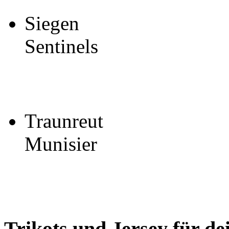
Siegen
Sentinels
Traunreut
Munisier
Trikots und Jersey für d